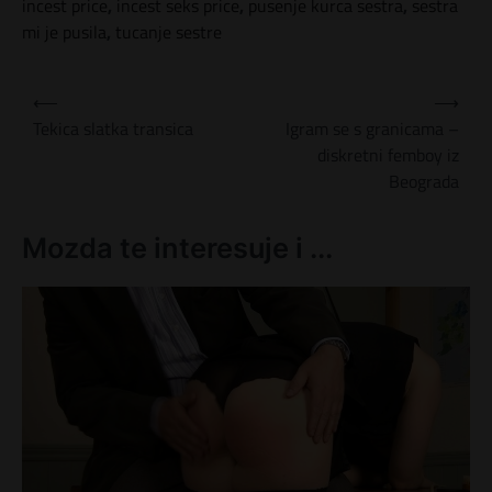
incest price
,
incest seks price
,
pusenje kurca sestra
,
sestra
mi je pusila
,
tucanje sestre
K
⟵
⟶
r
Tekica slatka transica
Igram se s granicama –
diskretni femboy iz
e
Beograda
t
a
Mozda te interesuje i ...
n
j
e
č
l
a
n