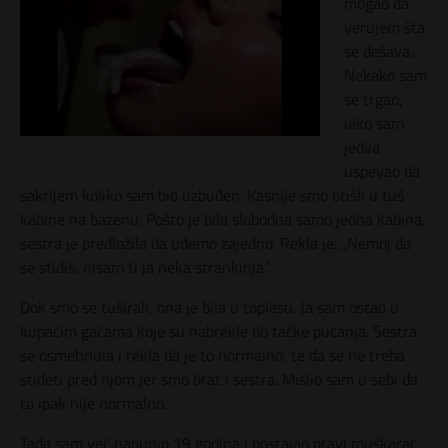
mogao da
verujem šta
se dešava.
Nekako sam
se trgao,
iako sam
jedva
uspevao da
sakrijem koliko sam bio uzbuđen. Kasnije smo otišli u tuš
kabine na bazenu. Pošto je bila slobodna samo jedna kabina,
sestra je predložila da uđemo zajedno. Rekla je: „Nemoj da
se stidiš, nisam ti ja neka strankinja.“
Dok smo se tuširali, ona je bila u toplesu. Ja sam ostao u
kupaćim gaćama koje su nabrekle do tačke pucanja. Sestra
se osmehnula i rekla da je to normalno, te da se ne treba
stideti pred njom jer smo brat i sestra. Mislio sam u sebi da
to ipak nije normalno.
Tada sam već napunio 19 godina i postajao pravi muškarac.