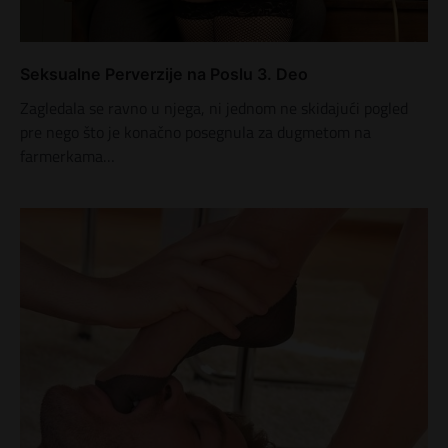
k
a
Seksualne Perverzije na Poslu 3. Deo
Zagledala se ravno u njega, ni jednom ne skidajući pogled
pre nego što je konačno posegnula za dugmetom na
farmerkama…