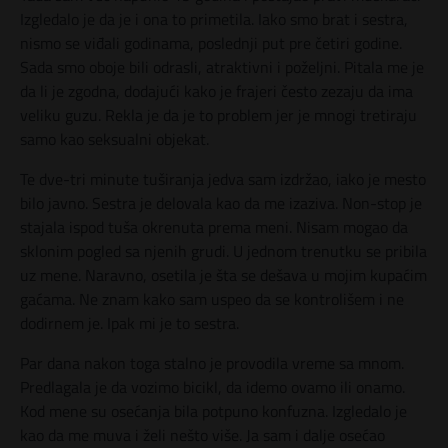
Izgledalo je da je i ona to primetila. Iako smo brat i sestra,
nismo se viđali godinama, poslednji put pre četiri godine.
Sada smo oboje bili odrasli, atraktivni i poželjni. Pitala me je
da li je zgodna, dodajući kako je frajeri često zezaju da ima
veliku guzu. Rekla je da je to problem jer je mnogi tretiraju
samo kao seksualni objekat.
Te dve-tri minute tuširanja jedva sam izdržao, iako je mesto
bilo javno. Sestra je delovala kao da me izaziva. Non-stop je
stajala ispod tuša okrenuta prema meni. Nisam mogao da
sklonim pogled sa njenih grudi. U jednom trenutku se pribila
uz mene. Naravno, osetila je šta se dešava u mojim kupaćim
gaćama. Ne znam kako sam uspeo da se kontrolišem i ne
dodirnem je. Ipak mi je to sestra.
Par dana nakon toga stalno je provodila vreme sa mnom.
Predlagala je da vozimo bicikl, da idemo ovamo ili onamo.
Kod mene su osećanja bila potpuno konfuzna. Izgledalo je
kao da me muva i želi nešto više. Ja sam i dalje osećao