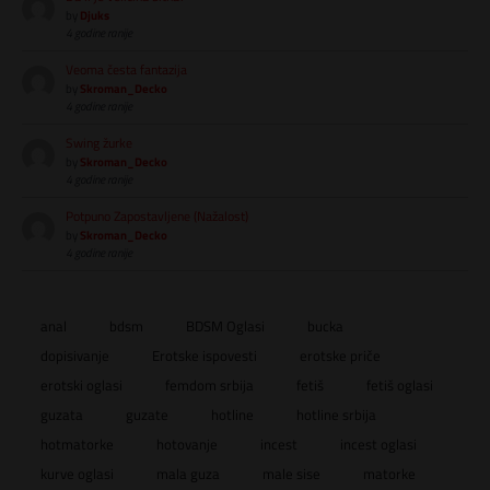
by
Djuks
4 godine ranije
Veoma česta fantazija
by
Skroman_Decko
4 godine ranije
Swing žurke
by
Skroman_Decko
4 godine ranije
Potpuno Zapostavljene (Nažalost)
by
Skroman_Decko
4 godine ranije
anal
bdsm
BDSM Oglasi
bucka
dopisivanje
Erotske ispovesti
erotske priče
erotski oglasi
femdom srbija
fetiš
fetiš oglasi
guzata
guzate
hotline
hotline srbija
hotmatorke
hotovanje
incest
incest oglasi
kurve oglasi
mala guza
male sise
matorke