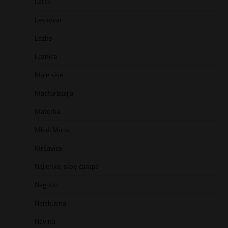
Latex
Leskovac
Lezbo
Loznica
Male sise
Masturbacija
Matorka
Mladi Momci
Mršavica
Najlonke, sexy čarape
Negotin
Neiskusna
Nevina