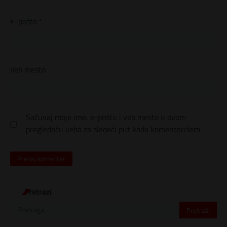
E-pošta
*
Veb mesto
Sačuvaj moje ime, e-poštu i veb mesto u ovom
pregledaču veba za sledeći put kada komentarišem.
Pretrazi
Pretraga
za: