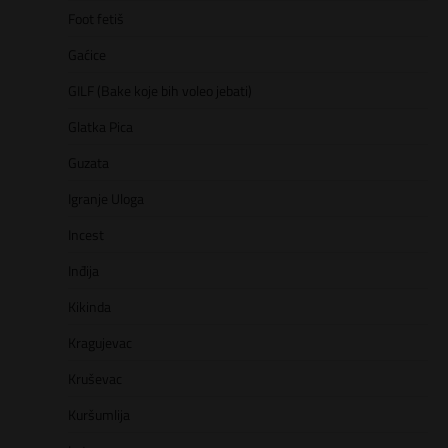
Foot fetiš
Gaćice
GILF (Bake koje bih voleo jebati)
Glatka Pica
Guzata
Igranje Uloga
Incest
Inđija
Kikinda
Kragujevac
Kruševac
Kuršumlija