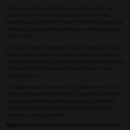
Uvijala se, vrištala i grebala me. Kada sam bio pri kraju,
izvadio sam penis, a ona ga je halapljivo uzela u usta.
Eksplodirao sam. Nije stala. Nastavili smo odmah posle toga.
Svašta mi je govorila, kako joj treba pravi muškarac, pažljiv i
dobar u seksu.
Sutra ujutru sam bio izgubljen. Bila mi je sestra, ali seks je
bio fantastičan. Želeo sam to opet, ali nije bilo prilike jer su
otputovali posle svadbe. Do danas nisam otišao tamo. Možda
je distanca učinila da se osećamo kao muškarac i žena, a ne
kao brat i sestra.
Tih naglih prelaza se jasno sećam. Kao dete sam je viđao, a
onda smo odjednom postali odrasli i seksualno zreli. Nikada
ranije nisam imao takva osećanja prema njoj, niti prema
sestri po ocu. Ovo je bilo drugačije. Ne znam da li je to
normalno, ali tako se dogodilo.
Tagged
brat sestra seks
,
erotske incest price
,
incest brat
,