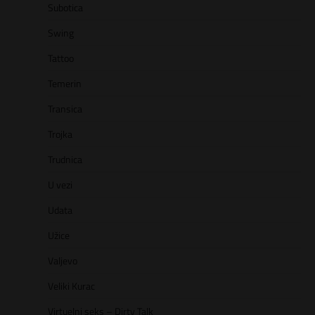
Subotica
Swing
Tattoo
Temerin
Transica
Trojka
Trudnica
U vezi
Udata
Užice
Valjevo
Veliki Kurac
Virtuelni seks – Dirty Talk