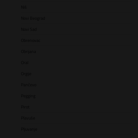
Niš
Novi Beograd
Novi Sad
Obrenovac
Obrijana
Oral
Orgije
Pančevo
Pegging
Pirot
Plavuše
Pljuvanje