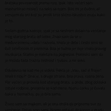
bratsku povezanost prema njoj. Ipak, iste večeri sam
masturbirao misleći na seks sa njom. Bilo mi je čudno, ali
verujem da oni koji su prošli kroz slično iskustvo znaju kako
je to.
Sedam godina kasnije, ujak je sa sestrom došao na venčanje
mog starijeg brata od tetke. Znao sam da se u
međuvremenu udala i razvela. Imala je dete i često smo se
čuli telefonom ili pismima. Bila je tužna jer nije imala pravog
muškarca. Stalno je naletala na pogrešne. Pomislio sam da
je možda tada tražila nežnost i ljubav, a ne seks.
Oduševila se kad me je videla. Rekla je: „Vau, sad si frajer!
Imaš li ribu?“ Ona je, s druge strane, bila prava, rasna žena.
Par večeri je provela kod starijeg brata, a onda, zbog dolaska
ostale rodbine, preselila se kod mene. Njenu ćerku je čuvala
baka u Nemačkoj, pa je bila sama.
Živeo sam sa majkom, ali je ona otišla da priprema sve za
venčanje. Ostali smo sami. Nismo ostajali do kasno u gradu.