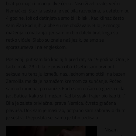
brat po majci i imao je dve ćerke. Nisu živeli ovde, već u
Nemačkoj. Starija sestra je već bila razvedena, s detetom od
4 godine. Još od detinjstva smo bili bliski. Kao klinac često
sam išao kod njih, a obe su me obožavale. Bilo je mnogo
maženja i cmakanja, jer sam im bio daleki brat koga su
retko viđale. Slabo su znale naš jezik, pa smo se
sporazumevali na engleskom.
Poslednji put sam bio kod njih pred rat, sa 19 godina. Ona je
tada imala 23 i bila je prava riba. Osetio sam prvi put
seksualnu tenziju između nas. Jednom smo otišli na bazen.
Zamolila me da je namažem kremom za sunčanje. Počeo
sam od ramena, pa naniže. Kada sam došao do guze, rekla
je: „Batice, kako si ti nežan. Kad bi svaki frajer bio kao ti…“
Bila je zaista privlačna, prava Nemica, čvrsto građena
plavuša. Dok sam je masirao, potpuno sam zaboravio da mi
je sestra. Prepustila se, samo je tiho uzdisala.
Nisam