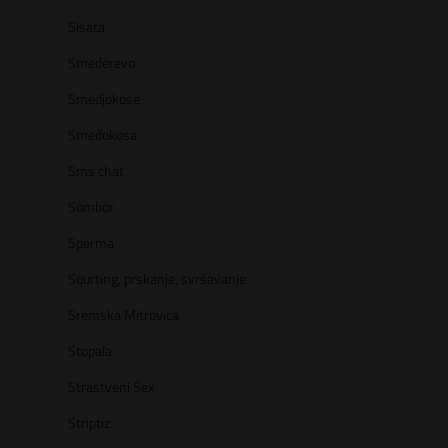
Sisata
Smederevo
Smedjokose
Smeđokosa
Sms chat
Sombor
Sperma
Squrting, prskanje, svršavanje
Sremska Mitrovica
Stopala
Strastveni Sex
Striptiz