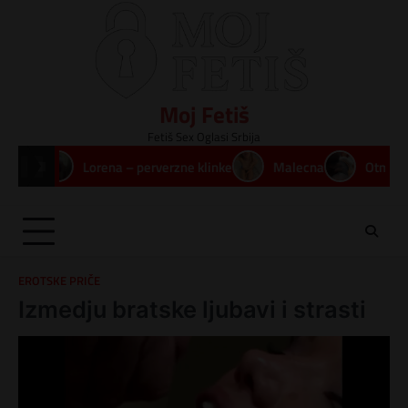
Skip
to
content
Moj Fetiš
Fetiš Sex Oglasi Srbija
a
Lorena – perverzne klinke
Malecna
Otmeno prljav
EROTSKE PRIČE
Izmedju bratske ljubavi i strasti