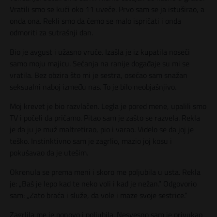
Vratili smo se kući oko 11 uveče. Prvo sam se ja istuširao, a
onda ona. Rekli smo da ćemo se malo ispričati i onda
odmoriti za sutrašnji dan.
Bio je avgust i užasno vruće. Izašla je iz kupatila noseći
samo moju majicu. Sećanja na ranije događaje su mi se
vratila. Bez obzira što mi je sestra, osećao sam snažan
seksualni naboj između nas. To je bilo neobjašnjivo.
Moj krevet je bio razvlačen. Legla je pored mene, upalili smo
TV i počeli da pričamo. Pitao sam je zašto se razvela. Rekla
je da ju je muž maltretirao, pio i varao. Videlo se da joj je
teško. Instinktivno sam je zagrlio, mazio joj kosu i
pokušavao da je utešim.
Okrenula se prema meni i skoro me poljubila u usta. Rekla
je: „Baš je lepo kad te neko voli i kad je nežan.“ Odgovorio
sam: „Zato braća i služe, da vole i maze svoje sestrice.“
Zagrlila me je ponovo i poljubila. Nesvesno sam je privukao