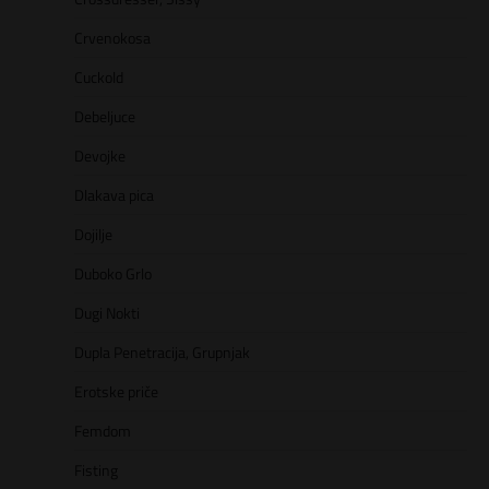
Crvenokosa
Cuckold
Debeljuce
Devojke
Dlakava pica
Dojilje
Duboko Grlo
Dugi Nokti
Dupla Penetracija, Grupnjak
Erotske priče
Femdom
Fisting