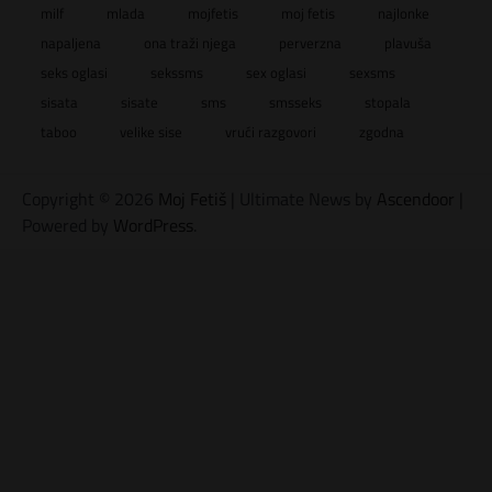
milf
mlada
mojfetis
moj fetis
najlonke
napaljena
ona traži njega
perverzna
plavuša
seks oglasi
sekssms
sex oglasi
sexsms
sisata
sisate
sms
smsseks
stopala
taboo
velike sise
vrući razgovori
zgodna
Copyright © 2026
Moj Fetiš
| Ultimate News by
Ascendoor
|
Powered by
WordPress
.