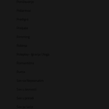
Ponižavanje
Požarevac
Predigra
Preljuba
Rimming
Robinja
Roleplay- Igranje Uloga
Romantična
Ruma
Sex sa Nepoznatim
Sex u Javnosti
Sex u prirodi
Sex za Veče