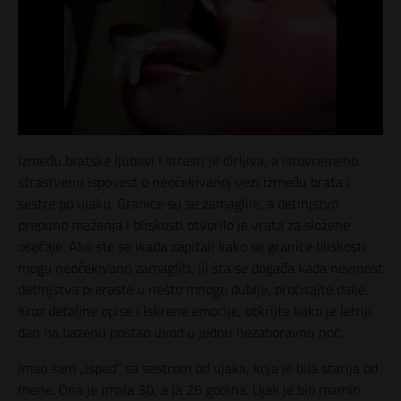
Između bratske ljubavi i strasti je dirljiva, a istovremeno
strastvenu ispovest o neočekivanoj vezi između brata i
sestre po ujaku. Granice su se zamaglile, a detinjstvo
prepuno maženja i bliskosti otvorilo je vrata za složene
osećaje. Ako ste se ikada zapitali kako se granice bliskosti
mogu neočekivano zamagliti, ili šta se događa kada nevinost
detinjstva preraste u nešto mnogo dublje, pročitajte dalje.
Kroz detaljne opise i iskrene emocije, otkrijte kako je letnji
dan na bazenu postao uvod u jednu nezaboravnu noć.
Imao sam „ispad“ sa sestrom od ujaka, koja je bila starija od
mene. Ona je imala 30, a ja 26 godina. Ujak je bio mamin