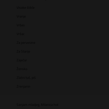
Visoke štikle
Vranje
Vrbas
Vršac
Za perverzne
Za Starije
Zaječar
Žensko
Zlatni tuš, piš
Zrenjanin
Sanjam mladjeg, Milanica hot