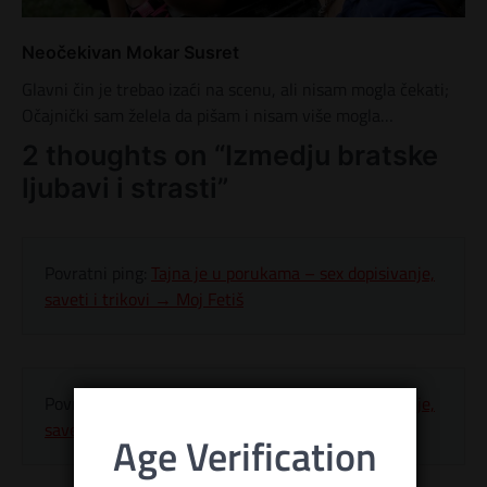
Neočekivan Mokar Susret
Glavni čin je trebao izaći na scenu, ali nisam mogla čekati;
Očajnički sam želela da pišam i nisam više mogla…
2 thoughts on “
Izmedju bratske
ljubavi i strasti
”
Povratni ping:
Tajna je u porukama – sex dopisivanje,
saveti i trikovi → Moj Fetiš
Povratni ping:
Tajna je u porukama – sex dopisivanje,
saveti i trikovi | Erotske priče, incest priče
Age Verification