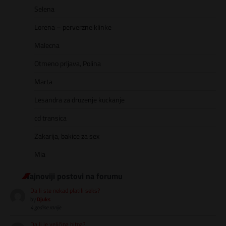
Selena
Lorena – perverzne klinke
Malecna
Otmeno prljava, Polina
Marta
Lesandra za druzenje kuckanje
cd transica
Zakarija, bakice za sex
Mia
Najnoviji postovi na forumu
Da li ste nekad platili seks?
by
Djuks
4 godine ranije
Da li je veličina bitna?