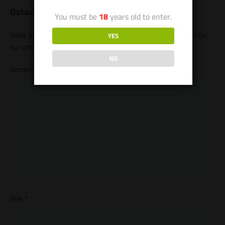
Ostavite odgovor
You must be
18
years old to enter.
Vaša adresa e-pošte neće biti objavljena.
Neophodna polja
YES
su označena
*
NO
Komentar
*
Ime
*