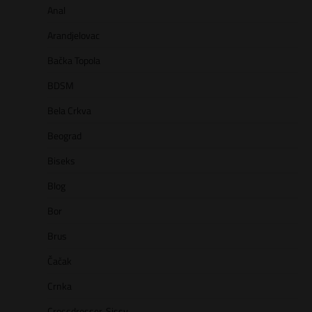
Anal
Arandjelovac
Bačka Topola
BDSM
Bela Crkva
Beograd
Biseks
Blog
Bor
Brus
Čačak
Crnka
Crossdresser, Sissy