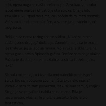
sebi, njena noga se našla preko mojih. Zavukao sam ruku
ispod njene majice i uhvatio je oko struka. Ona je isto
zavukla ruku ispod moje majice i počela da mi mazi stomak.
Već sam bio potpuno uzbuđen, a sve se jasno videlo ispod
mog šorca.
Rekla je da nema razloga da se stidim. „Nikad se nismo
stideli jedno drugog,“ dodala je. Zamolila me je da je mazim
još malo jer joj je lepo sa mnom. Moja ruka je skliznula na
njenu guzu, preko čipkastih gaćica. Osećao sam da je vlažna.
Počela je da stenje i rekla: „Batice, sestrica te želi… jako,
jako.“
Skinula mi je majicu i izvadila moj nabrekli penis ispod
šorca. Bio sam potpuno zbunjen. Šta ako neko sazna?
Pomislio sam da sam perverzan. Ipak, skinuo sam joj majicu.
Strgla je svoje gaćice i nabila se na mene. Bila je
neverovatno vlažna i krenula je žestoko. Seks je bio
fantastičan.